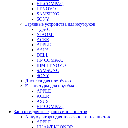
HP-COMPAQ
LENOVO
SAMSUNG
SONY
Зарядные устройства для ноутбуков
Type-C
XIAOMI
ACER
APPLE
ASUS
DELL
HP-COMPAQ
IBM-LENOVO
SAMSUNG
SONY
Дисплеи для ноутбуков
Клавиатуры для ноутбуков
APPLE
ACER
ASUS
HP-COMPAQ
Запчасти для телефонов и планшетов
Аккумуляторы для телефонов и планшетов
APPLE
HUAWEI/HONOR