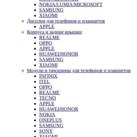
NOKIA/LUMIA/MICROSOFT
SAMSUNG
XIAOMI
Дисплеи для телефонов и планшетов
APPLE
Корпуса и задние крышки
REALME
OPPO
APPLE
HUAWEI/HONOR
SAMSUNG
XIAOMI
Модули и тачскрины для телефонов и планшетов
INFINIX
ITEL
OPPO
REALME
TECNO
APPLE
HUAWEI/HONOR
NOKIA
ONEPLUS
SAMSUNG
SONY
XIAOMI