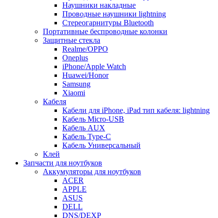
Наушники накладные
Проводные наушники lightning
Стереогарнитуры Bluetooth
Портативные беспроводные колонки
Защитные стекла
Realme/OPPO
Oneplus
iPhone/Apple Watch
Huawei/Honor
Samsung
Xiaomi
Кабеля
Кабели для iPhone, iPad тип кабеля: lightning
Кабель Micro-USB
Кабель AUX
Кабель Type-C
Кабель Универсальный
Клей
Запчасти для ноутбуков
Аккумуляторы для ноутбуков
ACER
APPLE
ASUS
DELL
DNS/DEXP