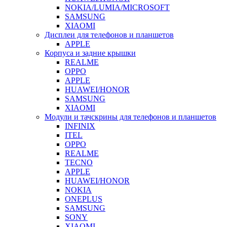
NOKIA/LUMIA/MICROSOFT
SAMSUNG
XIAOMI
Дисплеи для телефонов и планшетов
APPLE
Корпуса и задние крышки
REALME
OPPO
APPLE
HUAWEI/HONOR
SAMSUNG
XIAOMI
Модули и тачскрины для телефонов и планшетов
INFINIX
ITEL
OPPO
REALME
TECNO
APPLE
HUAWEI/HONOR
NOKIA
ONEPLUS
SAMSUNG
SONY
XIAOMI