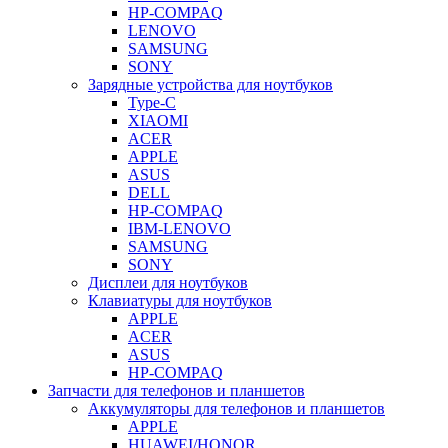
HP-COMPAQ
LENOVO
SAMSUNG
SONY
Зарядные устройства для ноутбуков
Type-C
XIAOMI
ACER
APPLE
ASUS
DELL
HP-COMPAQ
IBM-LENOVO
SAMSUNG
SONY
Дисплеи для ноутбуков
Клавиатуры для ноутбуков
APPLE
ACER
ASUS
HP-COMPAQ
Запчасти для телефонов и планшетов
Аккумуляторы для телефонов и планшетов
APPLE
HUAWEI/HONOR