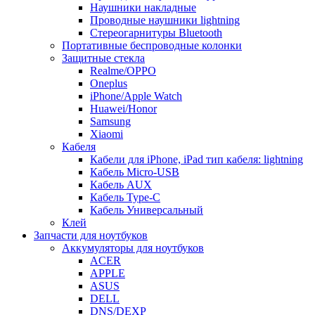
Наушники накладные
Проводные наушники lightning
Стереогарнитуры Bluetooth
Портативные беспроводные колонки
Защитные стекла
Realme/OPPO
Oneplus
iPhone/Apple Watch
Huawei/Honor
Samsung
Xiaomi
Кабеля
Кабели для iPhone, iPad тип кабеля: lightning
Кабель Micro-USB
Кабель AUX
Кабель Type-C
Кабель Универсальный
Клей
Запчасти для ноутбуков
Аккумуляторы для ноутбуков
ACER
APPLE
ASUS
DELL
DNS/DEXP