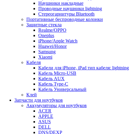
Наушники накладные
Проводные наушники lightning
Стереогарнитуры Bluetooth
Портативные беспроводные колонки
Защитные стекла
Realme/OPPO
Oneplus
iPhone/Apple Watch
Huawei/Honor
Samsung
Xiaomi
Кабеля
Кабели для iPhone, iPad тип кабеля: lightning
Кабель Micro-USB
Кабель AUX
Кабель Type-C
Кабель Универсальный
Клей
Запчасти для ноутбуков
Аккумуляторы для ноутбуков
ACER
APPLE
ASUS
DELL
DNS/DEXP