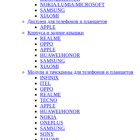
NOKIA/LUMIA/MICROSOFT
SAMSUNG
XIAOMI
Дисплеи для телефонов и планшетов
APPLE
Корпуса и задние крышки
REALME
OPPO
APPLE
HUAWEI/HONOR
SAMSUNG
XIAOMI
Модули и тачскрины для телефонов и планшетов
INFINIX
ITEL
OPPO
REALME
TECNO
APPLE
HUAWEI/HONOR
NOKIA
ONEPLUS
SAMSUNG
SONY
XIAOMI