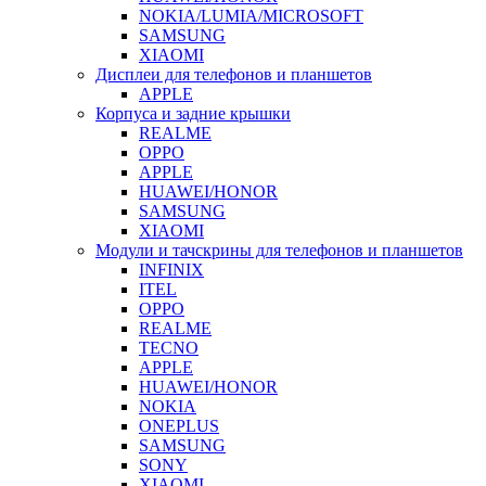
NOKIA/LUMIA/MICROSOFT
SAMSUNG
XIAOMI
Дисплеи для телефонов и планшетов
APPLE
Корпуса и задние крышки
REALME
OPPO
APPLE
HUAWEI/HONOR
SAMSUNG
XIAOMI
Модули и тачскрины для телефонов и планшетов
INFINIX
ITEL
OPPO
REALME
TECNO
APPLE
HUAWEI/HONOR
NOKIA
ONEPLUS
SAMSUNG
SONY
XIAOMI