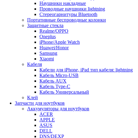
Наушники накладные
Проводные наушники lightning
Стереогарнитуры Bluetooth
Портативные беспроводные колонки
Защитные стекла
Realme/OPPO
Oneplus
iPhone/Apple Watch
Huawei/Honor
Samsung
Xiaomi
Кабеля
Кабели для iPhone, iPad тип кабеля: lightning
Кабель Micro-USB
Кабель AUX
Кабель Type-C
Кабель Универсальный
Клей
Запчасти для ноутбуков
Аккумуляторы для ноутбуков
ACER
APPLE
ASUS
DELL
DNS/DEXP