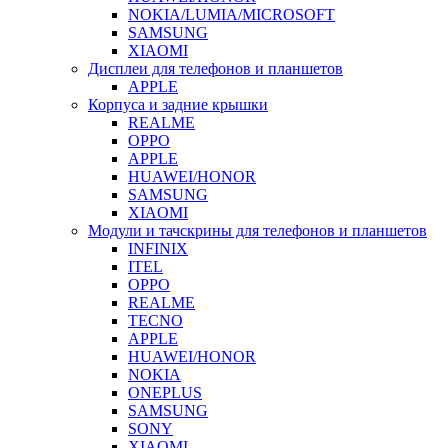
NOKIA/LUMIA/MICROSOFT
SAMSUNG
XIAOMI
Дисплеи для телефонов и планшетов
APPLE
Корпуса и задние крышки
REALME
OPPO
APPLE
HUAWEI/HONOR
SAMSUNG
XIAOMI
Модули и тачскрины для телефонов и планшетов
INFINIX
ITEL
OPPO
REALME
TECNO
APPLE
HUAWEI/HONOR
NOKIA
ONEPLUS
SAMSUNG
SONY
XIAOMI