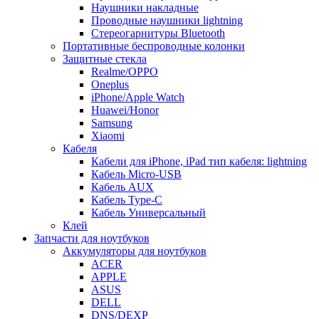
Наушники накладные
Проводные наушники lightning
Стереогарнитуры Bluetooth
Портативные беспроводные колонки
Защитные стекла
Realme/OPPO
Oneplus
iPhone/Apple Watch
Huawei/Honor
Samsung
Xiaomi
Кабеля
Кабели для iPhone, iPad тип кабеля: lightning
Кабель Micro-USB
Кабель AUX
Кабель Type-C
Кабель Универсальный
Клей
Запчасти для ноутбуков
Аккумуляторы для ноутбуков
ACER
APPLE
ASUS
DELL
DNS/DEXP