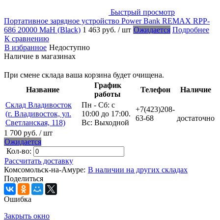
Быстрый просмотр
Портативное зарядное устройство Power Bank REMAX RPP-
686 20000 MaH (Black)
1 463 руб.
/ шт
Ожидается
Подробнее
К сравнению
В избранное
Недоступно
Наличие в магазинах
При смене склада ваша корзина будет очищена.
График
Название
Телефон
Наличие
работы
Склад Владивосток
Пн - Сб: с
+7(423)208-
(г. Владивосток, ул.
10:00 до 17:00.
63-68
достаточно
Светланская, 118)
Вс: Выходной
1 700 руб.
/ шт
Ожидается
Кол-во:
Рассчитать доставку
Комсомольск-на-Амуре:
В наличии на других складах
Поделиться
Ошибка
Закрыть окно