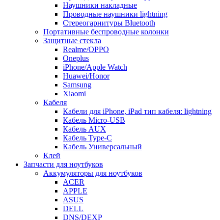
Наушники накладные
Проводные наушники lightning
Стереогарнитуры Bluetooth
Портативные беспроводные колонки
Защитные стекла
Realme/OPPO
Oneplus
iPhone/Apple Watch
Huawei/Honor
Samsung
Xiaomi
Кабеля
Кабели для iPhone, iPad тип кабеля: lightning
Кабель Micro-USB
Кабель AUX
Кабель Type-C
Кабель Универсальный
Клей
Запчасти для ноутбуков
Аккумуляторы для ноутбуков
ACER
APPLE
ASUS
DELL
DNS/DEXP