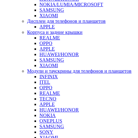
NOKIA/LUMIA/MICROSOFT
SAMSUNG
XIAOMI
Дисплеи для телефонов и планшетов
APPLE
Корпуса и задние крышки
REALME
OPPO
APPLE
HUAWEI/HONOR
SAMSUNG
XIAOMI
Модули и тачскрины для телефонов и планшетов
INFINIX
ITEL
OPPO
REALME
TECNO
APPLE
HUAWEI/HONOR
NOKIA
ONEPLUS
SAMSUNG
SONY
XIAOMI