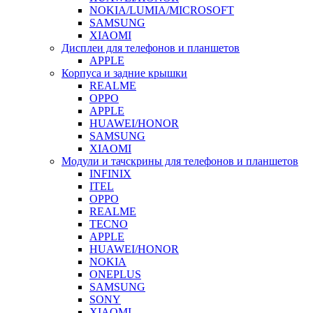
NOKIA/LUMIA/MICROSOFT
SAMSUNG
XIAOMI
Дисплеи для телефонов и планшетов
APPLE
Корпуса и задние крышки
REALME
OPPO
APPLE
HUAWEI/HONOR
SAMSUNG
XIAOMI
Модули и тачскрины для телефонов и планшетов
INFINIX
ITEL
OPPO
REALME
TECNO
APPLE
HUAWEI/HONOR
NOKIA
ONEPLUS
SAMSUNG
SONY
XIAOMI