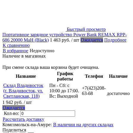
Быстрый просмотр
Портативное зарядное устройство Power Bank REMAX RPP-
686 20000 MaH (Black)
1 463 руб.
/ шт
Ожидается
Подробнее
К сравнению
В избранное
Недоступно
Наличие в магазинах
При смене склада ваша корзина будет очищена.
График
Название
Телефон
Наличие
работы
Склад Владивосток
Пн - Сб: с
+7(423)208-
(г. Владивосток, ул.
10:00 до 17:00.
63-68
достаточно
Светланская, 118)
Вс: Выходной
1 942 руб.
/ шт
Ожидается
Кол-во:
Рассчитать доставку
Комсомольск-на-Амуре:
В наличии на других складах
Поделиться