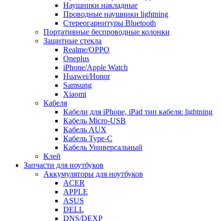
Наушники накладные
Проводные наушники lightning
Стереогарнитуры Bluetooth
Портативные беспроводные колонки
Защитные стекла
Realme/OPPO
Oneplus
iPhone/Apple Watch
Huawei/Honor
Samsung
Xiaomi
Кабеля
Кабели для iPhone, iPad тип кабеля: lightning
Кабель Micro-USB
Кабель AUX
Кабель Type-C
Кабель Универсальный
Клей
Запчасти для ноутбуков
Аккумуляторы для ноутбуков
ACER
APPLE
ASUS
DELL
DNS/DEXP