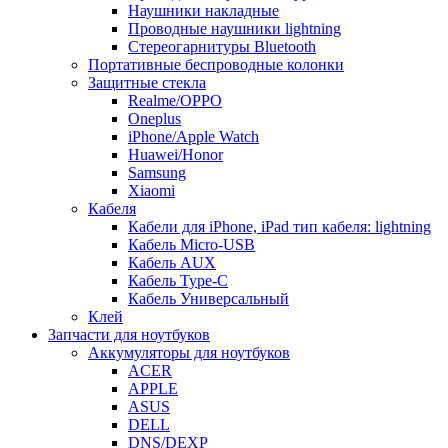
Наушники накладные
Проводные наушники lightning
Стереогарнитуры Bluetooth
Портативные беспроводные колонки
Защитные стекла
Realme/OPPO
Oneplus
iPhone/Apple Watch
Huawei/Honor
Samsung
Xiaomi
Кабеля
Кабели для iPhone, iPad тип кабеля: lightning
Кабель Micro-USB
Кабель AUX
Кабель Type-C
Кабель Универсальный
Клей
Запчасти для ноутбуков
Аккумуляторы для ноутбуков
ACER
APPLE
ASUS
DELL
DNS/DEXP