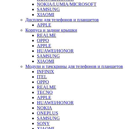
NOKIA/LUMIA/MICROSOFT
SAMSUNG
XIAOMI
Дисплеи для телефонов и планшетов
APPLE
Корпуса и задние крышки
REALME
OPPO
APPLE
HUAWEI/HONOR
SAMSUNG
XIAOMI
Модули и тачскрины для телефонов и планшетов
INFINIX
ITEL
OPPO
REALME
TECNO
APPLE
HUAWEI/HONOR
NOKIA
ONEPLUS
SAMSUNG
SONY
XIAOMI