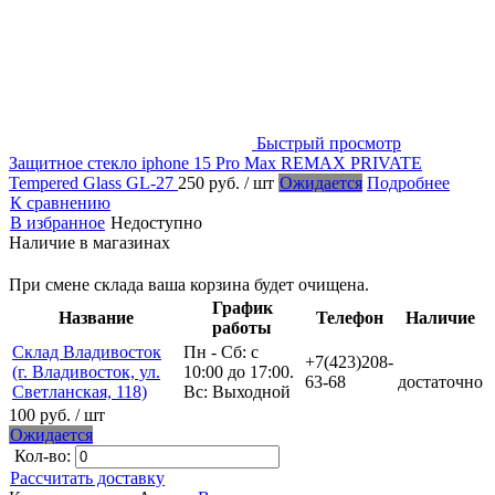
Быстрый просмотр
Защитное стекло iphone 15 Pro Max REMAX PRIVATE
Tempered Glass GL-27
250 руб.
/ шт
Ожидается
Подробнее
К сравнению
В избранное
Недоступно
Наличие в магазинах
При смене склада ваша корзина будет очищена.
График
Название
Телефон
Наличие
работы
Склад Владивосток
Пн - Сб: с
+7(423)208-
(г. Владивосток, ул.
10:00 до 17:00.
63-68
достаточно
Светланская, 118)
Вс: Выходной
100 руб.
/ шт
Ожидается
Кол-во:
Рассчитать доставку