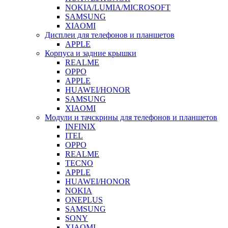
NOKIA/LUMIA/MICROSOFT
SAMSUNG
XIAOMI
Дисплеи для телефонов и планшетов
APPLE
Корпуса и задние крышки
REALME
OPPO
APPLE
HUAWEI/HONOR
SAMSUNG
XIAOMI
Модули и тачскрины для телефонов и планшетов
INFINIX
ITEL
OPPO
REALME
TECNO
APPLE
HUAWEI/HONOR
NOKIA
ONEPLUS
SAMSUNG
SONY
XIAOMI