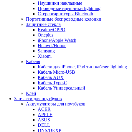
Наушники накладные
Проводные наушники lightning
Стереогарнитуры Bluetooth
Портативные беспроводные колонки
Защитные стекла
Realme/OPPO
Oneplus
iPhone/Apple Watch
Huawei/Honor
Samsung
Xiaomi
Кабеля
Кабели для iPhone, iPad тип кабеля: lightning
Кабель Micro-USB
Кабель AUX
Кабель Type-C
Кабель Универсальный
Клей
Запчасти для ноутбуков
Аккумуляторы для ноутбуков
ACER
APPLE
ASUS
DELL
DNS/DEXP