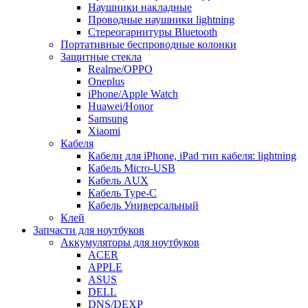
Наушники накладные
Проводные наушники lightning
Стереогарнитуры Bluetooth
Портативные беспроводные колонки
Защитные стекла
Realme/OPPO
Oneplus
iPhone/Apple Watch
Huawei/Honor
Samsung
Xiaomi
Кабеля
Кабели для iPhone, iPad тип кабеля: lightning
Кабель Micro-USB
Кабель AUX
Кабель Type-C
Кабель Универсальный
Клей
Запчасти для ноутбуков
Аккумуляторы для ноутбуков
ACER
APPLE
ASUS
DELL
DNS/DEXP