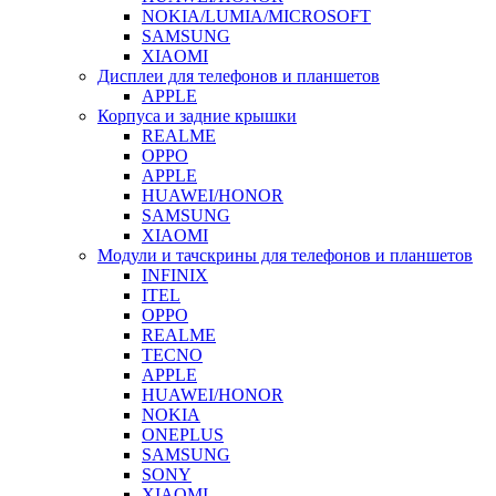
NOKIA/LUMIA/MICROSOFT
SAMSUNG
XIAOMI
Дисплеи для телефонов и планшетов
APPLE
Корпуса и задние крышки
REALME
OPPO
APPLE
HUAWEI/HONOR
SAMSUNG
XIAOMI
Модули и тачскрины для телефонов и планшетов
INFINIX
ITEL
OPPO
REALME
TECNO
APPLE
HUAWEI/HONOR
NOKIA
ONEPLUS
SAMSUNG
SONY
XIAOMI