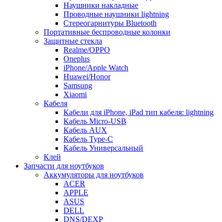
Наушники накладные
Проводные наушники lightning
Стереогарнитуры Bluetooth
Портативные беспроводные колонки
Защитные стекла
Realme/OPPO
Oneplus
iPhone/Apple Watch
Huawei/Honor
Samsung
Xiaomi
Кабеля
Кабели для iPhone, iPad тип кабеля: lightning
Кабель Micro-USB
Кабель AUX
Кабель Type-C
Кабель Универсальный
Клей
Запчасти для ноутбуков
Аккумуляторы для ноутбуков
ACER
APPLE
ASUS
DELL
DNS/DEXP