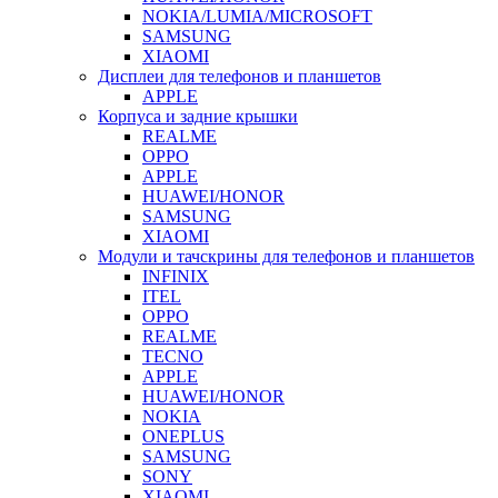
NOKIA/LUMIA/MICROSOFT
SAMSUNG
XIAOMI
Дисплеи для телефонов и планшетов
APPLE
Корпуса и задние крышки
REALME
OPPO
APPLE
HUAWEI/HONOR
SAMSUNG
XIAOMI
Модули и тачскрины для телефонов и планшетов
INFINIX
ITEL
OPPO
REALME
TECNO
APPLE
HUAWEI/HONOR
NOKIA
ONEPLUS
SAMSUNG
SONY
XIAOMI