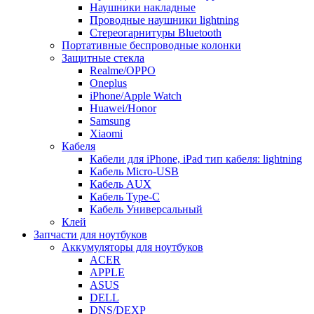
Наушники накладные
Проводные наушники lightning
Стереогарнитуры Bluetooth
Портативные беспроводные колонки
Защитные стекла
Realme/OPPO
Oneplus
iPhone/Apple Watch
Huawei/Honor
Samsung
Xiaomi
Кабеля
Кабели для iPhone, iPad тип кабеля: lightning
Кабель Micro-USB
Кабель AUX
Кабель Type-C
Кабель Универсальный
Клей
Запчасти для ноутбуков
Аккумуляторы для ноутбуков
ACER
APPLE
ASUS
DELL
DNS/DEXP