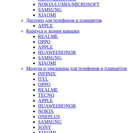
NOKIA/LUMIA/MICROSOFT
SAMSUNG
XIAOMI
Дисплеи для телефонов и планшетов
APPLE
Корпуса и задние крышки
REALME
OPPO
APPLE
HUAWEI/HONOR
SAMSUNG
XIAOMI
Модули и тачскрины для телефонов и планшетов
INFINIX
ITEL
OPPO
REALME
TECNO
APPLE
HUAWEI/HONOR
NOKIA
ONEPLUS
SAMSUNG
SONY
XIAOMI