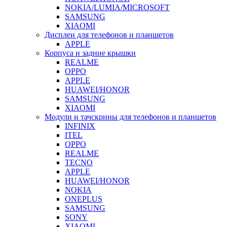
NOKIA/LUMIA/MICROSOFT
SAMSUNG
XIAOMI
Дисплеи для телефонов и планшетов
APPLE
Корпуса и задние крышки
REALME
OPPO
APPLE
HUAWEI/HONOR
SAMSUNG
XIAOMI
Модули и тачскрины для телефонов и планшетов
INFINIX
ITEL
OPPO
REALME
TECNO
APPLE
HUAWEI/HONOR
NOKIA
ONEPLUS
SAMSUNG
SONY
XIAOMI