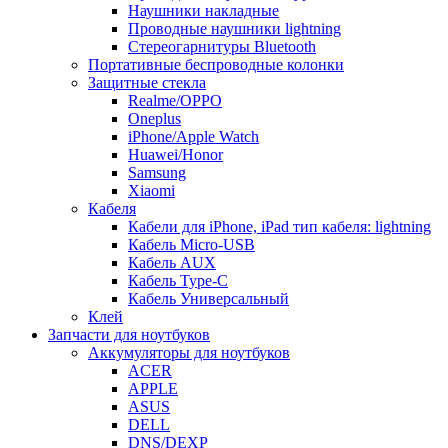
Наушники накладные
Проводные наушники lightning
Стереогарнитуры Bluetooth
Портативные беспроводные колонки
Защитные стекла
Realme/OPPO
Oneplus
iPhone/Apple Watch
Huawei/Honor
Samsung
Xiaomi
Кабеля
Кабели для iPhone, iPad тип кабеля: lightning
Кабель Micro-USB
Кабель AUX
Кабель Type-C
Кабель Универсальный
Клей
Запчасти для ноутбуков
Аккумуляторы для ноутбуков
ACER
APPLE
ASUS
DELL
DNS/DEXP