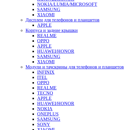
NOKIA/LUMIA/MICROSOFT
SAMSUNG
XIAOMI
Дисплеи для телефонов и планшетов
APPLE
Корпуса и задние крышки
REALME
OPPO
APPLE
HUAWEI/HONOR
SAMSUNG
XIAOMI
Модули и тачскрины для телефонов и планшетов
INFINIX
ITEL
OPPO
REALME
TECNO
APPLE
HUAWEI/HONOR
NOKIA
ONEPLUS
SAMSUNG
SONY
XIAOMI