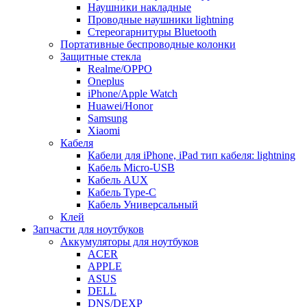
Наушники накладные
Проводные наушники lightning
Стереогарнитуры Bluetooth
Портативные беспроводные колонки
Защитные стекла
Realme/OPPO
Oneplus
iPhone/Apple Watch
Huawei/Honor
Samsung
Xiaomi
Кабеля
Кабели для iPhone, iPad тип кабеля: lightning
Кабель Micro-USB
Кабель AUX
Кабель Type-C
Кабель Универсальный
Клей
Запчасти для ноутбуков
Аккумуляторы для ноутбуков
ACER
APPLE
ASUS
DELL
DNS/DEXP