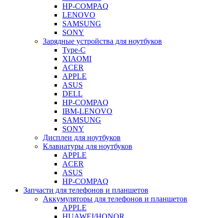
HP-COMPAQ
LENOVO
SAMSUNG
SONY
Зарядные устройства для ноутбуков
Type-C
XIAOMI
ACER
APPLE
ASUS
DELL
HP-COMPAQ
IBM-LENOVO
SAMSUNG
SONY
Дисплеи для ноутбуков
Клавиатуры для ноутбуков
APPLE
ACER
ASUS
HP-COMPAQ
Запчасти для телефонов и планшетов
Аккумуляторы для телефонов и планшетов
APPLE
HUAWEI/HONOR