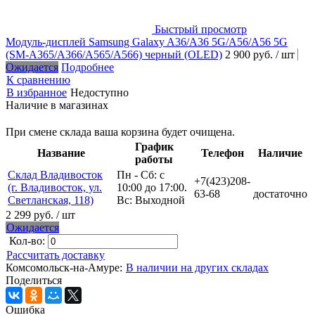
Быстрый просмотр
Модуль-дисплей Samsung Galaxy A36/A36 5G/A56/A56 5G
(SM-A365/A366/A565/A566) черный (OLED)
2 900 руб.
/ шт
Ожидается
Подробнее
К сравнению
В избранное
Недоступно
Наличие в магазинах
При смене склада ваша корзина будет очищена.
График
Название
Телефон
Наличие
работы
Склад Владивосток
Пн - Сб: с
+7(423)208-
(г. Владивосток, ул.
10:00 до 17:00.
63-68
достаточно
Светланская, 118)
Вс: Выходной
2 299 руб.
/ шт
Ожидается
Кол-во:
Рассчитать доставку
Комсомольск-на-Амуре:
В наличии на других складах
Поделиться
Ошибка