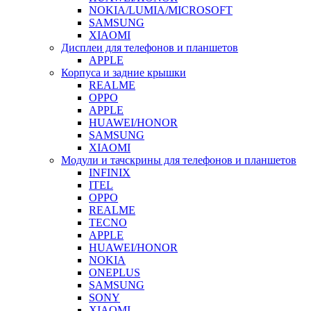
NOKIA/LUMIA/MICROSOFT
SAMSUNG
XIAOMI
Дисплеи для телефонов и планшетов
APPLE
Корпуса и задние крышки
REALME
OPPO
APPLE
HUAWEI/HONOR
SAMSUNG
XIAOMI
Модули и тачскрины для телефонов и планшетов
INFINIX
ITEL
OPPO
REALME
TECNO
APPLE
HUAWEI/HONOR
NOKIA
ONEPLUS
SAMSUNG
SONY
XIAOMI