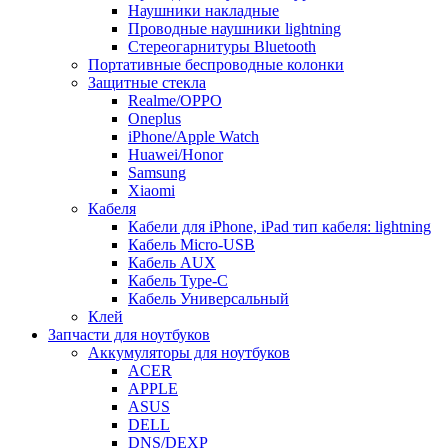
Наушники накладные
Проводные наушники lightning
Стереогарнитуры Bluetooth
Портативные беспроводные колонки
Защитные стекла
Realme/OPPO
Oneplus
iPhone/Apple Watch
Huawei/Honor
Samsung
Xiaomi
Кабеля
Кабели для iPhone, iPad тип кабеля: lightning
Кабель Micro-USB
Кабель AUX
Кабель Type-C
Кабель Универсальный
Клей
Запчасти для ноутбуков
Аккумуляторы для ноутбуков
ACER
APPLE
ASUS
DELL
DNS/DEXP