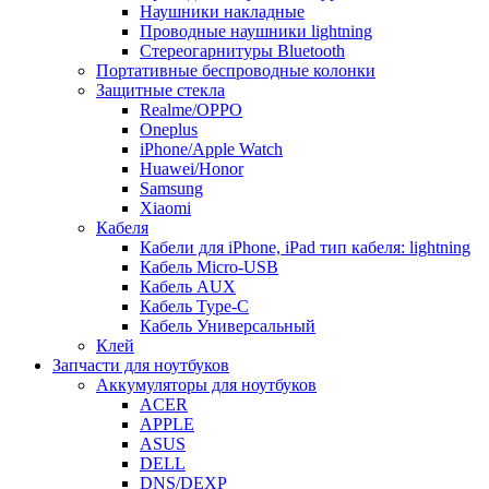
Наушники накладные
Проводные наушники lightning
Стереогарнитуры Bluetooth
Портативные беспроводные колонки
Защитные стекла
Realme/OPPO
Oneplus
iPhone/Apple Watch
Huawei/Honor
Samsung
Xiaomi
Кабеля
Кабели для iPhone, iPad тип кабеля: lightning
Кабель Micro-USB
Кабель AUX
Кабель Type-C
Кабель Универсальный
Клей
Запчасти для ноутбуков
Аккумуляторы для ноутбуков
ACER
APPLE
ASUS
DELL
DNS/DEXP