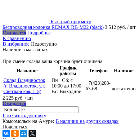
Быстрый просмотр
Беспроводная колонка REMAX RB-M22 (black)
3 512 руб.
/ шт
Ожидается
Подробнее
К сравнению
В избранное
Недоступно
Наличие в магазинах
При смене склада ваша корзина будет очищена.
График
Название
Телефон
Наличие
работы
Склад Владивосток
Пн - Сб: с
+7(423)208-
(г. Владивосток, ул.
10:00 до 17:00.
63-68
достаточно
Светланская, 118)
Вс: Выходной
2 225 руб.
/ шт
Ожидается
Кол-во:
Рассчитать доставку
Комсомольск-на-Амуре:
В наличии на других складах
Поделиться