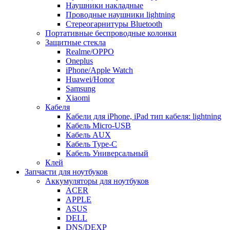
Наушники накладные
Проводные наушники lightning
Стереогарнитуры Bluetooth
Портативные беспроводные колонки
Защитные стекла
Realme/OPPO
Oneplus
iPhone/Apple Watch
Huawei/Honor
Samsung
Xiaomi
Кабеля
Кабели для iPhone, iPad тип кабеля: lightning
Кабель Micro-USB
Кабель AUX
Кабель Type-C
Кабель Универсальный
Клей
Запчасти для ноутбуков
Аккумуляторы для ноутбуков
ACER
APPLE
ASUS
DELL
DNS/DEXP