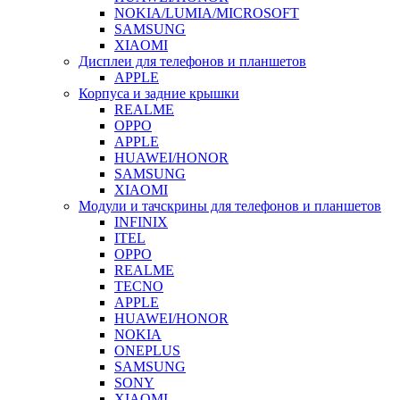
NOKIA/LUMIA/MICROSOFT
SAMSUNG
XIAOMI
Дисплеи для телефонов и планшетов
APPLE
Корпуса и задние крышки
REALME
OPPO
APPLE
HUAWEI/HONOR
SAMSUNG
XIAOMI
Модули и тачскрины для телефонов и планшетов
INFINIX
ITEL
OPPO
REALME
TECNO
APPLE
HUAWEI/HONOR
NOKIA
ONEPLUS
SAMSUNG
SONY
XIAOMI