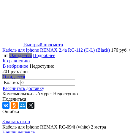
Быстрый просмотр
Кабель для Iphone REMAX 2.4a RC-112 (C-L) (Black)
176 руб.
/
шт
Ожидается
Подробнее
К сравнению
В избранное
Недоступно
201 руб.
/ шт
Ожидается
Кол-во:
Рассчитать доставку
Комсомольск-на-Амуре:
Недоступно
Поделиться
Ошибка
Закрыть окно
Кабель для Iphone REMAX RC-094i (white) 2 метра
Нашли дешевле