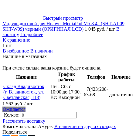
Быстрый просмотр
Модуль-дисплей для Huawei MediaPad M5 8.4" (SHT-AL09,
SHT-W09) черный (ОРИГИНАЛ LCD)
1 045 руб.
/ шт
В
корзину
Подробнее
К сравнению
1 шт
В избранное
В наличии
Наличие в магазинах
При смене склада ваша корзина будет очищена.
График
Название
Телефон
Наличие
работы
Склад Владивосток
Пн - Сб: с
+7(423)208-
(г. Владивосток, ул.
10:00 до 17:00.
63-68
достаточно
Светланская, 118)
Вс: Выходной
1 562 руб.
/ шт
Ожидается
Кол-во:
Рассчитать доставку
Комсомольск-на-Амуре:
В наличии на других складах
Поделиться