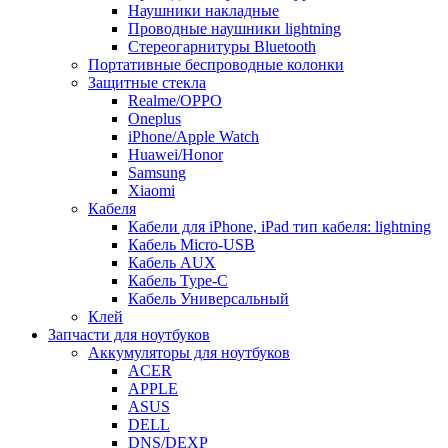
Наушники накладные
Проводные наушники lightning
Стереогарнитуры Bluetooth
Портативные беспроводные колонки
Защитные стекла
Realme/OPPO
Oneplus
iPhone/Apple Watch
Huawei/Honor
Samsung
Xiaomi
Кабеля
Кабели для iPhone, iPad тип кабеля: lightning
Кабель Micro-USB
Кабель AUX
Кабель Type-C
Кабель Универсальный
Клей
Запчасти для ноутбуков
Аккумуляторы для ноутбуков
ACER
APPLE
ASUS
DELL
DNS/DEXP