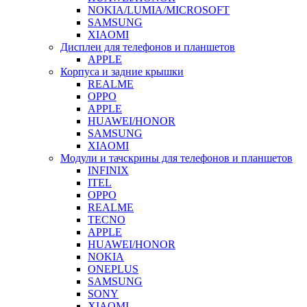
NOKIA/LUMIA/MICROSOFT
SAMSUNG
XIAOMI
Дисплеи для телефонов и планшетов
APPLE
Корпуса и задние крышки
REALME
OPPO
APPLE
HUAWEI/HONOR
SAMSUNG
XIAOMI
Модули и тачскрины для телефонов и планшетов
INFINIX
ITEL
OPPO
REALME
TECNO
APPLE
HUAWEI/HONOR
NOKIA
ONEPLUS
SAMSUNG
SONY
XIAOMI