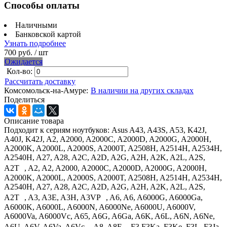
Способы оплаты
Наличными
Банковской картой
Узнать подробнее
700 руб.
/ шт
Ожидается
Кол-во:
Рассчитать доставку
Комсомольск-на-Амуре:
В наличии на других складах
Поделиться
Описание товара
Подходит к сериям ноутбуков: Asus A43, A43S, A53, K42J,
A40J, K42J, A2, A2000, A2000C, A2000D, A2000G, A2000H,
A2000K, A2000L, A2000S, A2000T, A2508H, A2514H, A2534H,
A2540H, A27, A28, A2C, A2D, A2G, A2H, A2K, A2L, A2S,
A2T , A2, A2, A2000, A2000C, A2000D, A2000G, A2000H,
A2000K, A2000L, A2000S, A2000T, A2508H, A2514H, A2534H,
A2540H, A27, A28, A2C, A2D, A2G, A2H, A2K, A2L, A2S,
A2T , A3, A3E, A3H, A3VP , A6, A6, A6000G, A6000Ga,
A6000K, A6000L, A6000N, A6000Ne, A6000U, A6000V,
A6000Va, A6000Vc, A65, A6G, A6Ga, A6K, A6L, A6N, A6Ne,
A6U, A6V, A6Va, A6Vc , A8, A8F , F3,F3Ka, F3Ke, F3L, F3Ja,