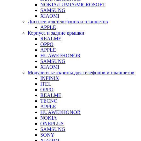
NOKIA/LUMIA/MICROSOFT
SAMSUNG
XIAOMI
Дисплеи для телефонов и планшетов
APPLE
Корпуса и задние крышки
REALME
OPPO
APPLE
HUAWEI/HONOR
SAMSUNG
XIAOMI
Модули и тачскрины для телефонов и планшетов
INFINIX
ITEL
OPPO
REALME
TECNO
APPLE
HUAWEI/HONOR
NOKIA
ONEPLUS
SAMSUNG
SONY
XIAOMI