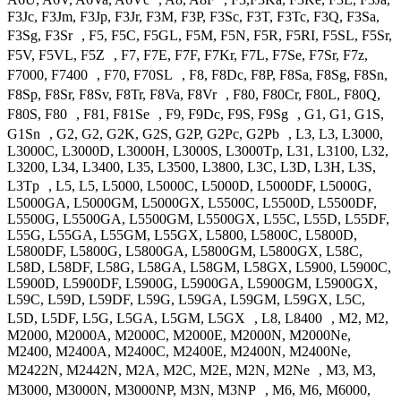
F3Jc, F3Jm, F3Jp, F3Jr, F3M, F3P, F3Sc, F3T, F3Tc, F3Q, F3Sa,
F3Sg, F3Sr , F5, F5C, F5GL, F5M, F5N, F5R, F5RI, F5SL, F5Sr,
F5V, F5VL, F5Z , F7, F7E, F7F, F7Kr, F7L, F7Se, F7Sr, F7z,
F7000, F7400 , F70, F70SL , F8, F8Dc, F8P, F8Sa, F8Sg, F8Sn,
F8Sp, F8Sr, F8Sv, F8Tr, F8Va, F8Vr , F80, F80Cr, F80L, F80Q,
F80S, F80 , F81, F81Se , F9, F9Dc, F9S, F9Sg , G1, G1, G1S,
G1Sn , G2, G2, G2K, G2S, G2P, G2Pc, G2Pb , L3, L3, L3000,
L3000C, L3000D, L3000H, L3000S, L3000Tp, L31, L3100, L32,
L3200, L34, L3400, L35, L3500, L3800, L3C, L3D, L3H, L3S,
L3Tp , L5, L5, L5000, L5000C, L5000D, L5000DF, L5000G,
L5000GA, L5000GM, L5000GX, L5500C, L5500D, L5500DF,
L5500G, L5500GA, L5500GM, L5500GX, L55C, L55D, L55DF,
L55G, L55GA, L55GM, L55GX, L5800, L5800C, L5800D,
L5800DF, L5800G, L5800GA, L5800GM, L5800GX, L58C,
L58D, L58DF, L58G, L58GA, L58GM, L58GX, L5900, L5900C,
L5900D, L5900DF, L5900G, L5900GA, L5900GM, L5900GX,
L59C, L59D, L59DF, L59G, L59GA, L59GM, L59GX, L5C,
L5D, L5DF, L5G, L5GA, L5GM, L5GX , L8, L8400 , M2, M2,
M2000, M2000A, M2000C, M2000E, M2000N, M2000Ne,
M2400, M2400A, M2400C, M2400E, M2400N, M2400Ne,
M2422N, M2442N, M2A, M2C, M2E, M2N, M2Ne , M3, M3,
M3000, M3000N, M3000NP, M3N, M3NP , M6, M6, M6000,