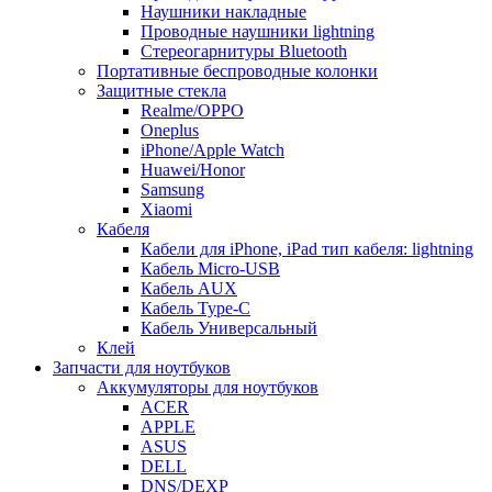
Наушники накладные
Проводные наушники lightning
Стереогарнитуры Bluetooth
Портативные беспроводные колонки
Защитные стекла
Realme/OPPO
Oneplus
iPhone/Apple Watch
Huawei/Honor
Samsung
Xiaomi
Кабеля
Кабели для iPhone, iPad тип кабеля: lightning
Кабель Micro-USB
Кабель AUX
Кабель Type-C
Кабель Универсальный
Клей
Запчасти для ноутбуков
Аккумуляторы для ноутбуков
ACER
APPLE
ASUS
DELL
DNS/DEXP