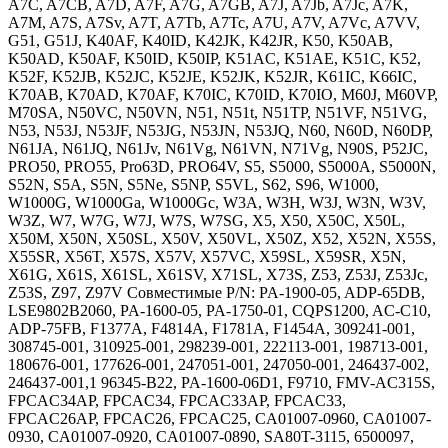
A7C, A7CB, A7D, A7F, A7G, A7GB, A7J, A7Jb, A7Jc, A7K,
A7M, A7S, A7Sv, A7T, A7Tb, A7Tc, A7U, A7V, A7Vc, A7VV,
G51, G51J, K40AF, K40ID, K42JK, K42JR, K50, K50AB,
K50AD, K50AF, K50ID, K50IP, K51AC, K51AE, K51C, K52,
K52F, K52JB, K52JC, K52JE, K52JK, K52JR, K61IC, K66IC,
K70AB, K70AD, K70AF, K70IC, K70ID, K70IO, M60J, M60VP,
M70SA, N50VC, N50VN, N51, N51t, N51TP, N51VF, N51VG,
N53, N53J, N53JF, N53JG, N53JN, N53JQ, N60, N60D, N60DP,
N61JA, N61JQ, N61Jv, N61Vg, N61VN, N71Vg, N90S, P52JC,
PRO50, PRO55, Pro63D, PRO64V, S5, S5000, S5000A, S5000N,
S52N, S5A, S5N, S5Ne, S5NP, S5VL, S62, S96, W1000,
W1000G, W1000Ga, W1000Gc, W3A, W3H, W3J, W3N, W3V,
W3Z, W7, W7G, W7J, W7S, W7SG, X5, X50, X50C, X50L,
X50M, X50N, X50SL, X50V, X50VL, X50Z, X52, X52N, X55S,
X55SR, X56T, X57S, X57V, X57VC, X59SL, X59SR, X5N,
X61G, X61S, X61SL, X61SV, X71SL, X73S, Z53, Z53J, Z53Jc,
Z53S, Z97, Z97V Совместимые P/N: PA-1900-05, ADP-65DB,
LSE9802B2060, PA-1600-05, PA-1750-01, CQPS1200, AC-C10,
ADP-75FB, F1377A, F4814A, F1781A, F1454A, 309241-001,
308745-001, 310925-001, 298239-001, 222113-001, 198713-001,
180676-001, 177626-001, 247051-001, 247050-001, 246437-002,
246437-001,1 96345-B22, PA-1600-06D1, F9710, FMV-AC315S,
FPCAC34AP, FPCAC34, FPCAC33AP, FPCAC33,
FPCAC26AP, FPCAC26, FPCAC25, CA01007-0960, CA01007-
0930, CA01007-0920, CA01007-0890, SA80T-3115, 6500097,