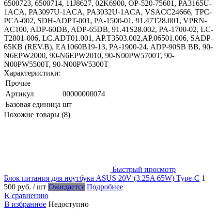
6500723, 6500714, 11J8627, 02K6900, OP-520-75601, PA3165U-
1ACA, PA3097U-1ACA, PA3032U-1ACA, VSACC24666, TPC-
PCA-002, SDH-ADPT-001, PA-1500-01, 91.47T28.001, VPRN-
AC100, ADP-60DB, ADP-65DB, 91.41S28.002, PA-1700-02, LC-
T2801-006, LC.ADT01.001, AP.T3503.002,AP.06501.006, SADP-
65KB (REV.B), EA1060B19-13, PA-1900-24, ADP-90SB BB, 90-
N6EPW2000, 90-N6EPW2010, 90-N00PW5700T, 90-
N00PW5500T, 90-N00PW5300T
Характеристики:
Прочие
Артикул
00000000074
Базовая единица
шт
Похожие товары (8)
Быстрый просмотр
Блок питания для ноутбука ASUS 20V (3.25A 65W) Type-C
1
500 руб.
/ шт
Ожидается
Подробнее
К сравнению
В избранное
Недоступно