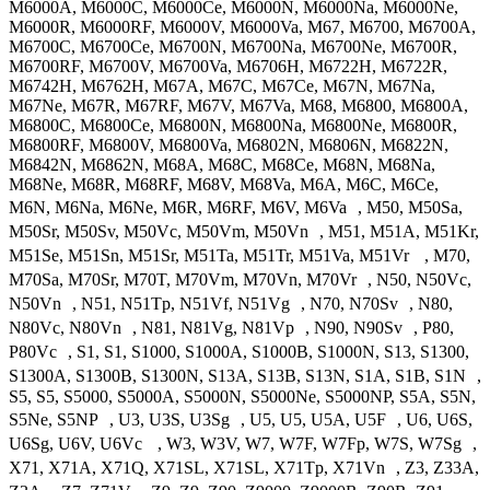
M6000A, M6000C, M6000Ce, M6000N, M6000Na, M6000Ne,
M6000R, M6000RF, M6000V, M6000Va, M67, M6700, M6700A,
M6700C, M6700Ce, M6700N, M6700Na, M6700Ne, M6700R,
M6700RF, M6700V, M6700Va, M6706H, M6722H, M6722R,
M6742H, M6762H, M67A, M67C, M67Ce, M67N, M67Na,
M67Ne, M67R, M67RF, M67V, M67Va, M68, M6800, M6800A,
M6800C, M6800Ce, M6800N, M6800Na, M6800Ne, M6800R,
M6800RF, M6800V, M6800Va, M6802N, M6806N, M6822N,
M6842N, M6862N, M68A, M68C, M68Ce, M68N, M68Na,
M68Ne, M68R, M68RF, M68V, M68Va, M6A, M6C, M6Ce,
M6N, M6Na, M6Ne, M6R, M6RF, M6V, M6Va , M50, M50Sa,
M50Sr, M50Sv, M50Vc, M50Vm, M50Vn , M51, M51A, M51Kr,
M51Se, M51Sn, M51Sr, M51Ta, M51Tr, M51Va, M51Vr , M70,
M70Sa, M70Sr, M70T, M70Vm, M70Vn, M70Vr , N50, N50Vc,
N50Vn , N51, N51Tp, N51Vf, N51Vg , N70, N70Sv , N80,
N80Vc, N80Vn , N81, N81Vg, N81Vp , N90, N90Sv , P80,
P80Vc , S1, S1, S1000, S1000A, S1000B, S1000N, S13, S1300,
S1300A, S1300B, S1300N, S13A, S13B, S13N, S1A, S1B, S1N ,
S5, S5, S5000, S5000A, S5000N, S5000Ne, S5000NP, S5A, S5N,
S5Ne, S5NP , U3, U3S, U3Sg , U5, U5, U5A, U5F , U6, U6S,
U6Sg, U6V, U6Vc , W3, W3V, W7, W7F, W7Fp, W7S, W7Sg ,
X71, X71A, X71Q, X71SL, X71SL, X71Tp, X71Vn , Z3, Z33A,