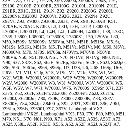
Z3A , Z7, Z71V , Z9, Z9, Z90, Z9000, Z9000R, Z90R, Z91,
Z9100, Z9100E, Z9100ER, Z9100G, Z9100L, Z9100N, Z91E,
Z91ER, Z91G, Z91L, Z91N, Z92, Z9200, Z9200G, Z9200L,
Z9200Ne, Z9200U, Z9200Va, Z92G, Z92L, Z92Ne, Z92U,
Z92Va, Z93, Z9300, Z9300E, Z93E, Z99, Z9R, K50AB, K51,
K70AB, K70AC, K70IO, L3, L3D, L3H, L3TP, L3000D,
L3000H, L3000TP, L4, L4H, L4L, L4000H, L4000L, L38, L38C,
L38S, L3800, L3800C, LC3800S, L3800S1, L50, L50Vn, L80,
M50, M50Sv, M5000Sv, M50Vm, M51, M51E, M51Sn, M51Sr,
M51Se, M51Kr, M51Ta, M51Tr, M51Va, M51Vr, M6, M60, M6Va,
M6000Va, M70, M70S, M70Sa, M70Vm, M70Vn, N50Vn,
N80Vn, N50, N51, N60, N61, N70, N71Vn, N71Vg, N80, N81,
N90, S37, S37S, S62, S62E, S62Ep, S62Fm, S62Fp, S62J, S62Jp0,
S96, S96J, S96Jm, S96S, S96Sp, U3, U3S, U6, U6S, U6Sg, U6V,
U6Vc, V1, V1J, V1Jp, V1S, V1Sn, V2, V2Je, V2S, W1, W2,
W2J, W2Jb, W2000J, W2000Jb, W2P, W2Pb, W2000P, W2000Pb,
W2V, W2000, W2000V, W3, W3J, W3000J, W3V, W3000V, W5,
W5F, W5V, W7, W7J, W7000J, W7S, W7000S, X59Sr, X71, Z37,
Z37S, Z62, Z62F, Z62Fm, Z6200F, Z6200Fm, Z62J, Z62Jm,
Z6200J, Z6200Jm, Z80, Z80K, Z8000, Z8000K, Z83, Z83V,
Z8300V, Z84, Z84Jp, Z8400Jp, Z92, Z92T, Z9200T, Z96, Z96J,
Z96Jm, Z96Js, Z9600J, Z97, Z97V, Lamborghini VX2,
Lamborghini VX2S, Lamborghini VX3, F50, F70, P80, M50, M51,
M70, N51, N70, N81, N90, X71, A53, A53Z, A53S, A53T, A73,
A52f, X58L, A52F, K53E, X53S, A52, A52F, A52J, A52JT, A7,