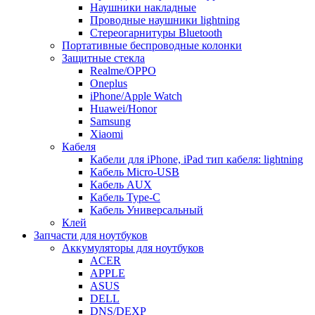
Наушники накладные
Проводные наушники lightning
Стереогарнитуры Bluetooth
Портативные беспроводные колонки
Защитные стекла
Realme/OPPO
Oneplus
iPhone/Apple Watch
Huawei/Honor
Samsung
Xiaomi
Кабеля
Кабели для iPhone, iPad тип кабеля: lightning
Кабель Micro-USB
Кабель AUX
Кабель Type-C
Кабель Универсальный
Клей
Запчасти для ноутбуков
Аккумуляторы для ноутбуков
ACER
APPLE
ASUS
DELL
DNS/DEXP