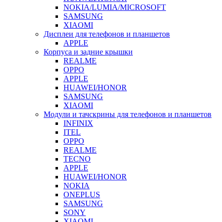
NOKIA/LUMIA/MICROSOFT
SAMSUNG
XIAOMI
Дисплеи для телефонов и планшетов
APPLE
Корпуса и задние крышки
REALME
OPPO
APPLE
HUAWEI/HONOR
SAMSUNG
XIAOMI
Модули и тачскрины для телефонов и планшетов
INFINIX
ITEL
OPPO
REALME
TECNO
APPLE
HUAWEI/HONOR
NOKIA
ONEPLUS
SAMSUNG
SONY
XIAOMI