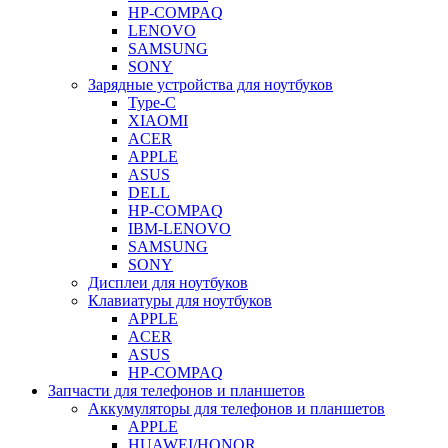
HP-COMPAQ
LENOVO
SAMSUNG
SONY
Зарядные устройства для ноутбуков
Type-C
XIAOMI
ACER
APPLE
ASUS
DELL
HP-COMPAQ
IBM-LENOVO
SAMSUNG
SONY
Дисплеи для ноутбуков
Клавиатуры для ноутбуков
APPLE
ACER
ASUS
HP-COMPAQ
Запчасти для телефонов и планшетов
Аккумуляторы для телефонов и планшетов
APPLE
HUAWEI/HONOR