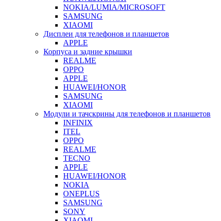
NOKIA/LUMIA/MICROSOFT
SAMSUNG
XIAOMI
Дисплеи для телефонов и планшетов
APPLE
Корпуса и задние крышки
REALME
OPPO
APPLE
HUAWEI/HONOR
SAMSUNG
XIAOMI
Модули и тачскрины для телефонов и планшетов
INFINIX
ITEL
OPPO
REALME
TECNO
APPLE
HUAWEI/HONOR
NOKIA
ONEPLUS
SAMSUNG
SONY
XIAOMI