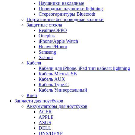
Наушники накладные
Проводные наушники lightning
Стереогарнитуры Bluetooth
Портативные беспроводные колонки
Защитные стекла
Realme/OPPO
Oneplus
iPhone/Apple Watch
Huawei/Honor
Samsung
Xiaomi
Кабеля
Кабели для iPhone, iPad тип кабеля: lightning
Кабель Micro-USB
Кабель AUX
Кабель Type-C
Кабель Универсальный
Клей
Запчасти для ноутбуков
Аккумуляторы для ноутбуков
ACER
APPLE
ASUS
DELL
DNS/DEXP