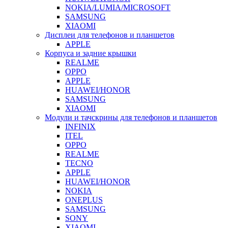
NOKIA/LUMIA/MICROSOFT
SAMSUNG
XIAOMI
Дисплеи для телефонов и планшетов
APPLE
Корпуса и задние крышки
REALME
OPPO
APPLE
HUAWEI/HONOR
SAMSUNG
XIAOMI
Модули и тачскрины для телефонов и планшетов
INFINIX
ITEL
OPPO
REALME
TECNO
APPLE
HUAWEI/HONOR
NOKIA
ONEPLUS
SAMSUNG
SONY
XIAOMI