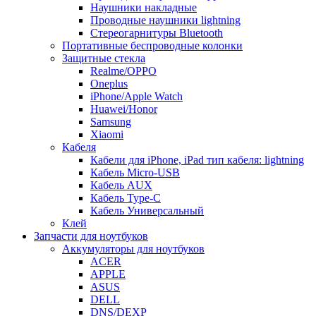
Наушники накладные
Проводные наушники lightning
Стереогарнитуры Bluetooth
Портативные беспроводные колонки
Защитные стекла
Realme/OPPO
Oneplus
iPhone/Apple Watch
Huawei/Honor
Samsung
Xiaomi
Кабеля
Кабели для iPhone, iPad тип кабеля: lightning
Кабель Micro-USB
Кабель AUX
Кабель Type-C
Кабель Универсальный
Клей
Запчасти для ноутбуков
Аккумуляторы для ноутбуков
ACER
APPLE
ASUS
DELL
DNS/DEXP