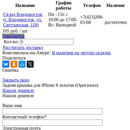
График
Название
Телефон
Наличие
работы
Склад Владивосток
Пн - Сб: с
+7(423)208-
(г. Владивосток, ул.
10:00 до 17:00.
63-68
достаточно
Светланская, 118)
Вс: Выходной
105 руб.
/ шт
Ожидается
Кол-во:
Рассчитать доставку
Комсомольск-на-Амуре:
В наличии на других складах
Поделиться
Ошибка
Закрыть окно
Задняя крышка для IPhone 8 золотая (Оригинал)
Нашли дешевле
Нашли дешевле
Ваше имя
Контактный телефон
*
Электронная почта