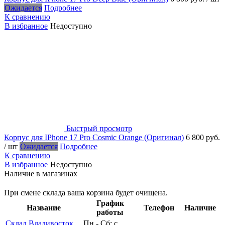
Ожидается
Подробнее
К сравнению
В избранное
Недоступно
Быстрый просмотр
Корпус для IPhone 17 Pro Cosmic Orange (Оригинал)
6 800 руб.
/ шт
Ожидается
Подробнее
К сравнению
В избранное
Недоступно
Наличие в магазинах
При смене склада ваша корзина будет очищена.
График
Название
Телефон
Наличие
работы
Склад Владивосток
Пн - Сб: с