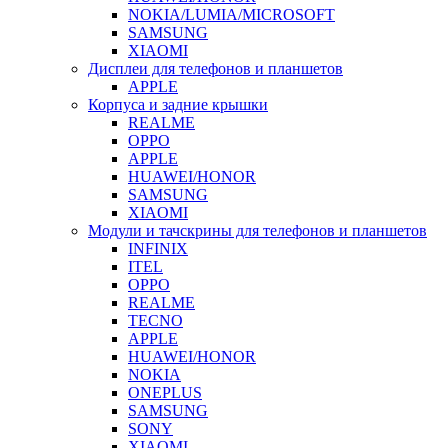
NOKIA/LUMIA/MICROSOFT
SAMSUNG
XIAOMI
Дисплеи для телефонов и планшетов
APPLE
Корпуса и задние крышки
REALME
OPPO
APPLE
HUAWEI/HONOR
SAMSUNG
XIAOMI
Модули и тачскрины для телефонов и планшетов
INFINIX
ITEL
OPPO
REALME
TECNO
APPLE
HUAWEI/HONOR
NOKIA
ONEPLUS
SAMSUNG
SONY
XIAOMI