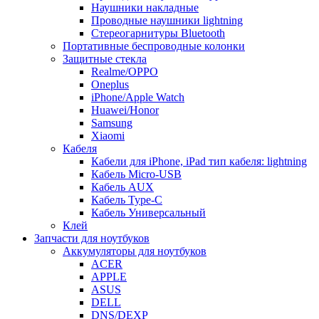
Наушники накладные
Проводные наушники lightning
Стереогарнитуры Bluetooth
Портативные беспроводные колонки
Защитные стекла
Realme/OPPO
Oneplus
iPhone/Apple Watch
Huawei/Honor
Samsung
Xiaomi
Кабеля
Кабели для iPhone, iPad тип кабеля: lightning
Кабель Micro-USB
Кабель AUX
Кабель Type-C
Кабель Универсальный
Клей
Запчасти для ноутбуков
Аккумуляторы для ноутбуков
ACER
APPLE
ASUS
DELL
DNS/DEXP