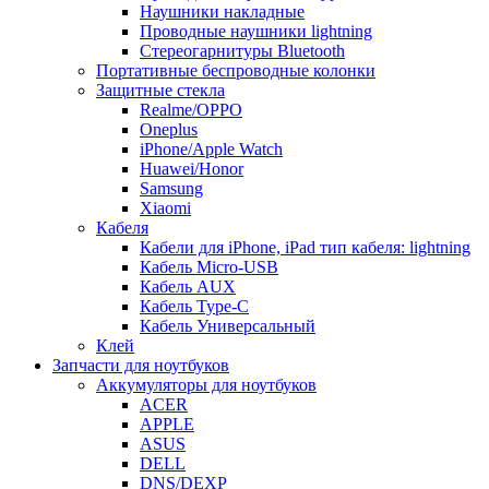
Наушники накладные
Проводные наушники lightning
Стереогарнитуры Bluetooth
Портативные беспроводные колонки
Защитные стекла
Realme/OPPO
Oneplus
iPhone/Apple Watch
Huawei/Honor
Samsung
Xiaomi
Кабеля
Кабели для iPhone, iPad тип кабеля: lightning
Кабель Micro-USB
Кабель AUX
Кабель Type-C
Кабель Универсальный
Клей
Запчасти для ноутбуков
Аккумуляторы для ноутбуков
ACER
APPLE
ASUS
DELL
DNS/DEXP