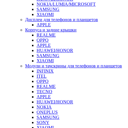
NOKIA/LUMIA/MICROSOFT
SAMSUNG
XIAOMI
Дисплеи для телефонов и планшетов
APPLE
Корпуса и задние крышки
REALME
OPPO
APPLE
HUAWEI/HONOR
SAMSUNG
XIAOMI
Модули и тачскрины для телефонов и планшетов
INFINIX
ITEL
OPPO
REALME
TECNO
APPLE
HUAWEI/HONOR
NOKIA
ONEPLUS
SAMSUNG
SONY
XIAOMI