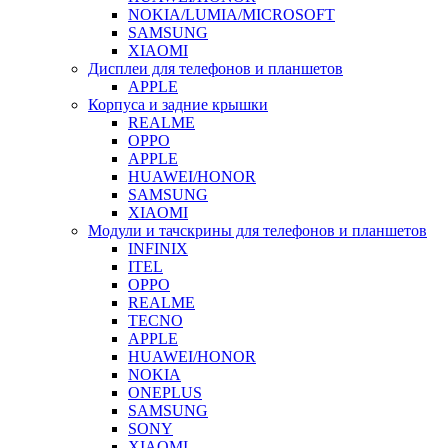
NOKIA/LUMIA/MICROSOFT
SAMSUNG
XIAOMI
Дисплеи для телефонов и планшетов
APPLE
Корпуса и задние крышки
REALME
OPPO
APPLE
HUAWEI/HONOR
SAMSUNG
XIAOMI
Модули и тачскрины для телефонов и планшетов
INFINIX
ITEL
OPPO
REALME
TECNO
APPLE
HUAWEI/HONOR
NOKIA
ONEPLUS
SAMSUNG
SONY
XIAOMI