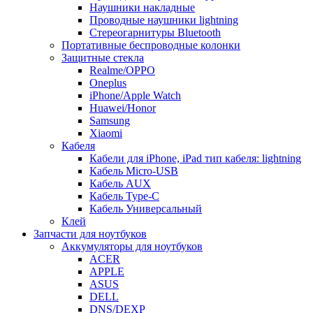
Наушники накладные
Проводные наушники lightning
Стереогарнитуры Bluetooth
Портативные беспроводные колонки
Защитные стекла
Realme/OPPO
Oneplus
iPhone/Apple Watch
Huawei/Honor
Samsung
Xiaomi
Кабеля
Кабели для iPhone, iPad тип кабеля: lightning
Кабель Micro-USB
Кабель AUX
Кабель Type-C
Кабель Универсальный
Клей
Запчасти для ноутбуков
Аккумуляторы для ноутбуков
ACER
APPLE
ASUS
DELL
DNS/DEXP