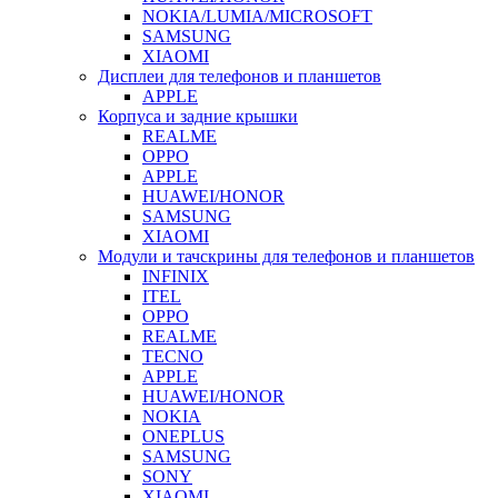
NOKIA/LUMIA/MICROSOFT
SAMSUNG
XIAOMI
Дисплеи для телефонов и планшетов
APPLE
Корпуса и задние крышки
REALME
OPPO
APPLE
HUAWEI/HONOR
SAMSUNG
XIAOMI
Модули и тачскрины для телефонов и планшетов
INFINIX
ITEL
OPPO
REALME
TECNO
APPLE
HUAWEI/HONOR
NOKIA
ONEPLUS
SAMSUNG
SONY
XIAOMI