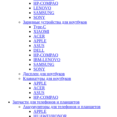
HP-COMPAQ
LENOVO
SAMSUNG
SONY
Зарядные устройства для ноутбуков
Type-C
XIAOMI
ACER
APPLE
ASUS
DELL
HP-COMPAQ
IBM-LENOVO
SAMSUNG
SONY
Дисплеи для ноутбуков
Клавиатуры для ноутбуков
APPLE
ACER
ASUS
HP-COMPAQ
Запчасти для телефонов и планшетов
Аккумуляторы для телефонов и планшетов
APPLE
HUAWEI/HONOR