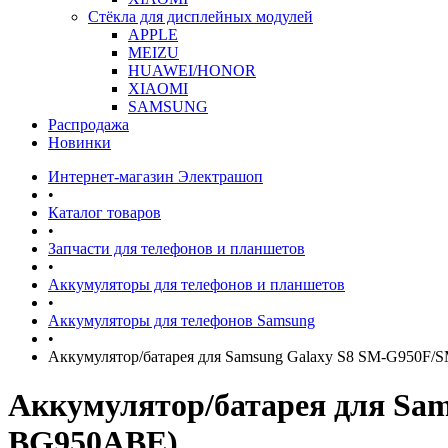
Стёкла для дисплейных модулей
APPLE
MEIZU
HUAWEI/HONOR
XIAOMI
SAMSUNG
Распродажа
Новинки
Интернет-магазин Электрашоп
•
Каталог товаров
•
Запчасти для телефонов и планшетов
•
Аккумуляторы для телефонов и планшетов
•
Аккумуляторы для телефонов Samsung
•
Аккумулятор/батарея для Samsung Galaxy S8 SM-G950
Аккумулятор/батарея для Sa
BG950ABE)