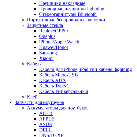
Наушники накладные
Проводные наушники lightning
Стереогарнитуры Bluetooth
Портативные беспроводные колонки
Защитные стекла
Realme/OPPO
Oneplus
iPhone/Apple Watch
Huawei/Honor
Samsung
Xiaomi
Кабеля
Кабели для iPhone, iPad тип кабеля: lightning
Кабель Micro-USB
Кабель AUX
Кабель Type-C
Кабель Универсальный
Клей
Запчасти для ноутбуков
Аккумуляторы для ноутбуков
ACER
APPLE
ASUS
DELL
DNS/DEXP