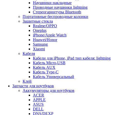
Наушники накладные
Проводные наушники lightning
Стереогарнитуры Bluetooth
Портативные беспроводные колонки
Защитные стекла
Realme/OPPO
Oneplus
iPhone/Apple Watch
Huawei/Honor
Samsung
Xiaomi
Кабеля
Кабели для iPhone, iPad тип кабеля: lightning
Кабель Micro-USB
Кабель AUX
Кабель Type-C
Кабель Универсальный
Клей
Запчасти для ноутбуков
Аккумуляторы для ноутбуков
ACER
APPLE
ASUS
DELL
DNS/DEXP