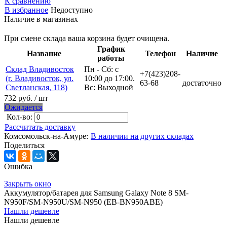
К сравнению
В избранное
Недоступно
Наличие в магазинах
При смене склада ваша корзина будет очищена.
График
Название
Телефон
Наличие
работы
Склад Владивосток
Пн - Сб: с
+7(423)208-
(г. Владивосток, ул.
10:00 до 17:00.
63-68
достаточно
Светланская, 118)
Вс: Выходной
732 руб.
/ шт
Ожидается
Кол-во:
Рассчитать доставку
Комсомольск-на-Амуре:
В наличии на других складах
Поделиться
Ошибка
Закрыть окно
Аккумулятор/батарея для Samsung Galaxy Note 8 SM-
N950F/SM-N950U/SM-N950 (EB-BN950ABE)
Нашли дешевле
Нашли дешевле