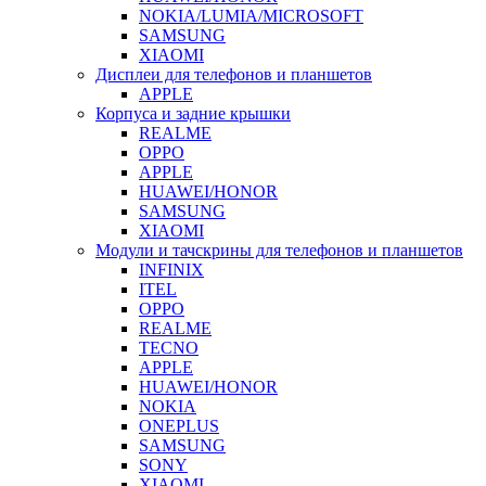
NOKIA/LUMIA/MICROSOFT
SAMSUNG
XIAOMI
Дисплеи для телефонов и планшетов
APPLE
Корпуса и задние крышки
REALME
OPPO
APPLE
HUAWEI/HONOR
SAMSUNG
XIAOMI
Модули и тачскрины для телефонов и планшетов
INFINIX
ITEL
OPPO
REALME
TECNO
APPLE
HUAWEI/HONOR
NOKIA
ONEPLUS
SAMSUNG
SONY
XIAOMI