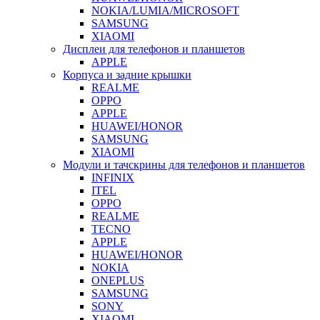
NOKIA/LUMIA/MICROSOFT
SAMSUNG
XIAOMI
Дисплеи для телефонов и планшетов
APPLE
Корпуса и задние крышки
REALME
OPPO
APPLE
HUAWEI/HONOR
SAMSUNG
XIAOMI
Модули и тачскрины для телефонов и планшетов
INFINIX
ITEL
OPPO
REALME
TECNO
APPLE
HUAWEI/HONOR
NOKIA
ONEPLUS
SAMSUNG
SONY
XIAOMI