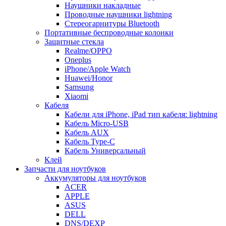
Наушники накладные
Проводные наушники lightning
Стереогарнитуры Bluetooth
Портативные беспроводные колонки
Защитные стекла
Realme/OPPO
Oneplus
iPhone/Apple Watch
Huawei/Honor
Samsung
Xiaomi
Кабеля
Кабели для iPhone, iPad тип кабеля: lightning
Кабель Micro-USB
Кабель AUX
Кабель Type-C
Кабель Универсальный
Клей
Запчасти для ноутбуков
Аккумуляторы для ноутбуков
ACER
APPLE
ASUS
DELL
DNS/DEXP