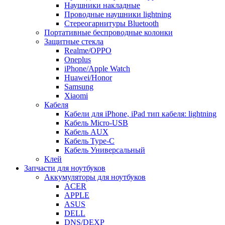
Наушники накладные
Проводные наушники lightning
Стереогарнитуры Bluetooth
Портативные беспроводные колонки
Защитные стекла
Realme/OPPO
Oneplus
iPhone/Apple Watch
Huawei/Honor
Samsung
Xiaomi
Кабеля
Кабели для iPhone, iPad тип кабеля: lightning
Кабель Micro-USB
Кабель AUX
Кабель Type-C
Кабель Универсальный
Клей
Запчасти для ноутбуков
Аккумуляторы для ноутбуков
ACER
APPLE
ASUS
DELL
DNS/DEXP