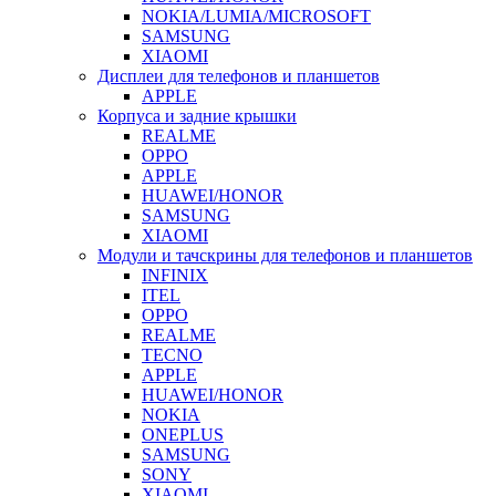
NOKIA/LUMIA/MICROSOFT
SAMSUNG
XIAOMI
Дисплеи для телефонов и планшетов
APPLE
Корпуса и задние крышки
REALME
OPPO
APPLE
HUAWEI/HONOR
SAMSUNG
XIAOMI
Модули и тачскрины для телефонов и планшетов
INFINIX
ITEL
OPPO
REALME
TECNO
APPLE
HUAWEI/HONOR
NOKIA
ONEPLUS
SAMSUNG
SONY
XIAOMI