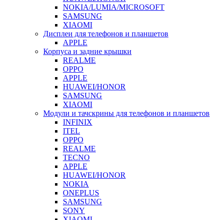
NOKIA/LUMIA/MICROSOFT
SAMSUNG
XIAOMI
Дисплеи для телефонов и планшетов
APPLE
Корпуса и задние крышки
REALME
OPPO
APPLE
HUAWEI/HONOR
SAMSUNG
XIAOMI
Модули и тачскрины для телефонов и планшетов
INFINIX
ITEL
OPPO
REALME
TECNO
APPLE
HUAWEI/HONOR
NOKIA
ONEPLUS
SAMSUNG
SONY
XIAOMI