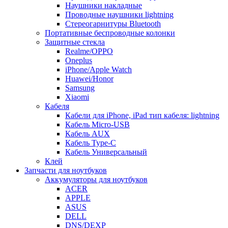
Наушники накладные
Проводные наушники lightning
Стереогарнитуры Bluetooth
Портативные беспроводные колонки
Защитные стекла
Realme/OPPO
Oneplus
iPhone/Apple Watch
Huawei/Honor
Samsung
Xiaomi
Кабеля
Кабели для iPhone, iPad тип кабеля: lightning
Кабель Micro-USB
Кабель AUX
Кабель Type-C
Кабель Универсальный
Клей
Запчасти для ноутбуков
Аккумуляторы для ноутбуков
ACER
APPLE
ASUS
DELL
DNS/DEXP