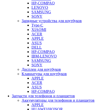
HP-COMPAQ
LENOVO
SAMSUNG
SONY
Зарядные устройства для ноутбуков
Type-C
XIAOMI
ACER
APPLE
ASUS
DELL
HP-COMPAQ
IBM-LENOVO
SAMSUNG
SONY
Дисплеи для ноутбуков
Клавиатуры для ноутбуков
APPLE
ACER
ASUS
HP-COMPAQ
Запчасти для телефонов и планшетов
Аккумуляторы для телефонов и планшетов
APPLE
HUAWEI/HONOR