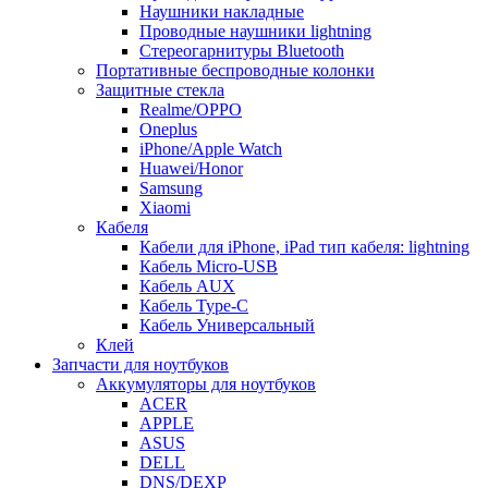
Наушники накладные
Проводные наушники lightning
Стереогарнитуры Bluetooth
Портативные беспроводные колонки
Защитные стекла
Realme/OPPO
Oneplus
iPhone/Apple Watch
Huawei/Honor
Samsung
Xiaomi
Кабеля
Кабели для iPhone, iPad тип кабеля: lightning
Кабель Micro-USB
Кабель AUX
Кабель Type-C
Кабель Универсальный
Клей
Запчасти для ноутбуков
Аккумуляторы для ноутбуков
ACER
APPLE
ASUS
DELL
DNS/DEXP