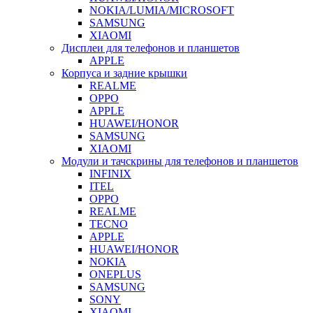
NOKIA/LUMIA/MICROSOFT
SAMSUNG
XIAOMI
Дисплеи для телефонов и планшетов
APPLE
Корпуса и задние крышки
REALME
OPPO
APPLE
HUAWEI/HONOR
SAMSUNG
XIAOMI
Модули и тачскрины для телефонов и планшетов
INFINIX
ITEL
OPPO
REALME
TECNO
APPLE
HUAWEI/HONOR
NOKIA
ONEPLUS
SAMSUNG
SONY
XIAOMI