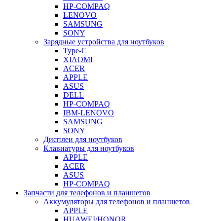
HP-COMPAQ
LENOVO
SAMSUNG
SONY
Зарядные устройства для ноутбуков
Type-C
XIAOMI
ACER
APPLE
ASUS
DELL
HP-COMPAQ
IBM-LENOVO
SAMSUNG
SONY
Дисплеи для ноутбуков
Клавиатуры для ноутбуков
APPLE
ACER
ASUS
HP-COMPAQ
Запчасти для телефонов и планшетов
Аккумуляторы для телефонов и планшетов
APPLE
HUAWEI/HONOR