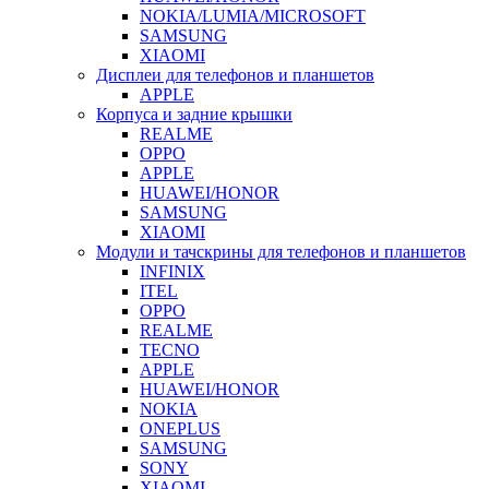
NOKIA/LUMIA/MICROSOFT
SAMSUNG
XIAOMI
Дисплеи для телефонов и планшетов
APPLE
Корпуса и задние крышки
REALME
OPPO
APPLE
HUAWEI/HONOR
SAMSUNG
XIAOMI
Модули и тачскрины для телефонов и планшетов
INFINIX
ITEL
OPPO
REALME
TECNO
APPLE
HUAWEI/HONOR
NOKIA
ONEPLUS
SAMSUNG
SONY
XIAOMI