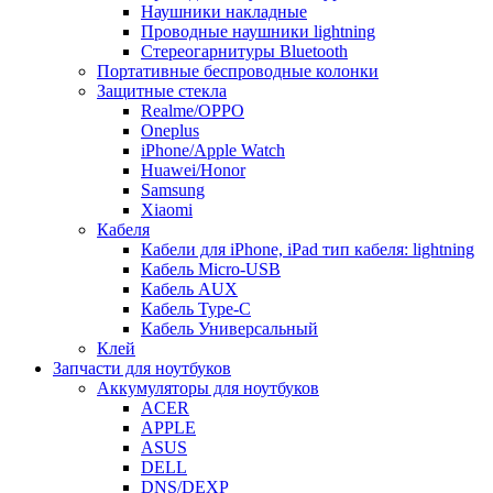
Наушники накладные
Проводные наушники lightning
Стереогарнитуры Bluetooth
Портативные беспроводные колонки
Защитные стекла
Realme/OPPO
Oneplus
iPhone/Apple Watch
Huawei/Honor
Samsung
Xiaomi
Кабеля
Кабели для iPhone, iPad тип кабеля: lightning
Кабель Micro-USB
Кабель AUX
Кабель Type-C
Кабель Универсальный
Клей
Запчасти для ноутбуков
Аккумуляторы для ноутбуков
ACER
APPLE
ASUS
DELL
DNS/DEXP