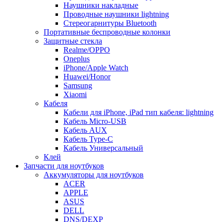
Наушники накладные
Проводные наушники lightning
Стереогарнитуры Bluetooth
Портативные беспроводные колонки
Защитные стекла
Realme/OPPO
Oneplus
iPhone/Apple Watch
Huawei/Honor
Samsung
Xiaomi
Кабеля
Кабели для iPhone, iPad тип кабеля: lightning
Кабель Micro-USB
Кабель AUX
Кабель Type-C
Кабель Универсальный
Клей
Запчасти для ноутбуков
Аккумуляторы для ноутбуков
ACER
APPLE
ASUS
DELL
DNS/DEXP