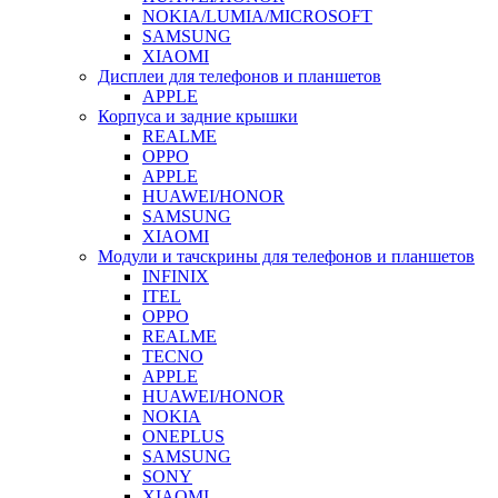
NOKIA/LUMIA/MICROSOFT
SAMSUNG
XIAOMI
Дисплеи для телефонов и планшетов
APPLE
Корпуса и задние крышки
REALME
OPPO
APPLE
HUAWEI/HONOR
SAMSUNG
XIAOMI
Модули и тачскрины для телефонов и планшетов
INFINIX
ITEL
OPPO
REALME
TECNO
APPLE
HUAWEI/HONOR
NOKIA
ONEPLUS
SAMSUNG
SONY
XIAOMI